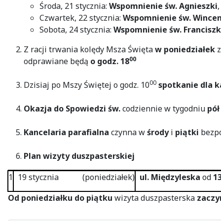
Środa, 21 stycznia:
Wspomnienie św. Agnieszki
Czwartek, 22 stycznia:
Wspomnienie św. Wincen
Sobota, 24 stycznia:
Wspomnienie św. Franciszk
Z racji trwania kolędy Msza Święta
w poniedziałek
00
odprawiane będą
o godz. 18
00
Dzisiaj po Mszy Świętej o godz. 10
spotkanie
dla
k
Okazja do Spowiedzi św.
codziennie w tygodniu
pół
Kancelaria parafialna
czynna w
środy
i
piątki
bezpo
Plan wizyty duszpasterskiej
1
19 stycznia (poniedziałek)
ul. Międzyleska
od
1
Od poniedziałku do piątku
wizyta duszpasterska
zaczyn