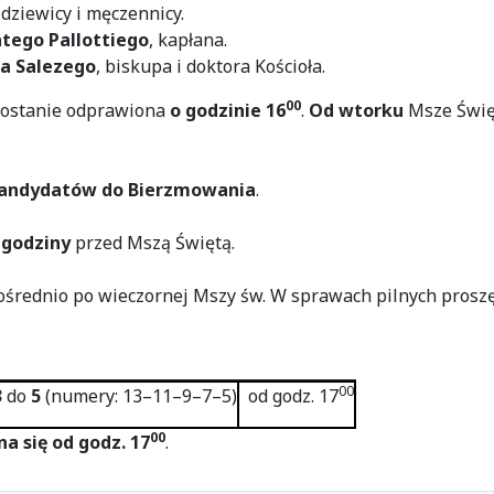
, dziewicy i męczennicy.
tego Pallottiego
, kapłana.
a Salezego
, biskupa i doktora Kościoła.
00
zostanie odprawiona
o godzinie 16
.
Od wtorku
Msze Święt
andydatów do Bierzmowania
.
 godziny
przed Mszą Świętą.
średnio po wieczornej Mszy św. W sprawach pilnych proszę
00
3
do
5
(numery: 13–11–9–7–5)
od godz. 17
00
a się od godz. 17
.