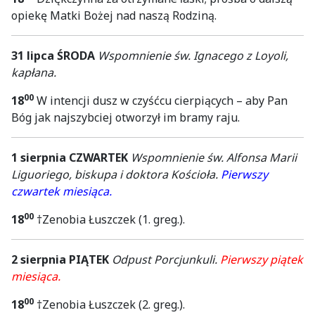
opiekę Matki Bożej nad naszą Rodziną.
31 lipca ŚRODA
Wspomnienie św. Ignacego z Loyoli,
kapłana.
00
18
W intencji dusz w czyśćcu cierpiących – aby Pan
Bóg jak najszybciej otworzył im bramy raju.
1 sierpnia CZWARTEK
Wspomnienie św. Alfonsa Marii
Liguoriego, biskupa i doktora Kościoła.
Pierwszy
czwartek miesiąca.
00
18
†Zenobia Łuszczek (1. greg.).
2 sierpnia PIĄTEK
Odpust Porcjunkuli.
Pierwszy piątek
miesiąca.
00
18
†Zenobia Łuszczek (2. greg.).