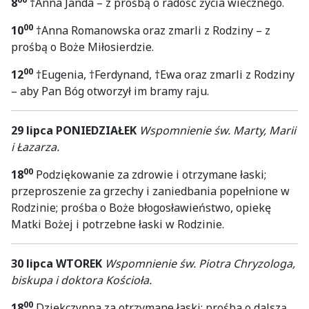
8
†Anna Janda – z prośbą o radość życia wiecznego.
00
10
†Anna Romanowska oraz zmarli z Rodziny – z
prośbą o Boże Miłosierdzie.
00
12
†Eugenia, †Ferdynand, †Ewa oraz zmarli z Rodziny
– aby Pan Bóg otworzył im bramy raju.
29 lipca PONIEDZIAŁEK
Wspomnienie św. Marty, Marii
i Łazarza.
00
18
Podziękowanie za zdrowie i otrzymane łaski;
przeproszenie za grzechy i zaniedbania popełnione w
Rodzinie; prośba o Boże błogosławieństwo, opiekę
Matki Bożej i potrzebne łaski w Rodzinie.
30
lipca
WTOREK
Wspomnienie św. Piotra Chryzologa,
biskupa i doktora Kościoła.
00
18
Dziękczynna za otrzymane łaski; prośba o dalszą