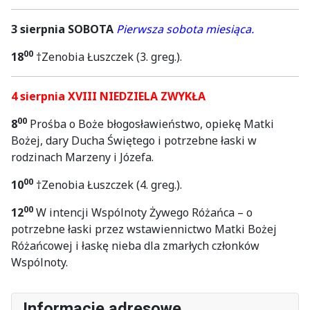
3 sierpnia SOBOTA
Pierwsza sobota miesiąca.
00
18
†Zenobia Łuszczek (3. greg.).
4 sierpnia XVIII NIEDZIELA ZWYKŁA
00
8
Prośba o Boże błogosławieństwo, opiekę Matki
Bożej, dary Ducha Świętego i potrzebne łaski w
rodzinach Marzeny i Józefa.
00
10
†Zenobia Łuszczek (4. greg.).
00
12
W intencji Wspólnoty Żywego Różańca – o
potrzebne łaski przez wstawiennictwo Matki Bożej
Różańcowej i łaskę nieba dla zmarłych członków
Wspólnoty.
Informacje adresowe