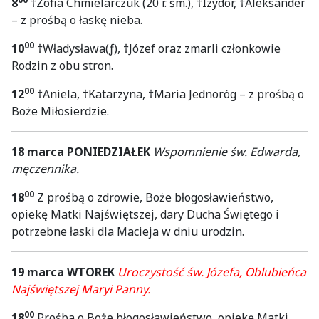
8
†Zofia Chmielarczuk (20 r. śm.), †Izydor, †Aleksander
– z prośbą o łaskę nieba.
00
10
†Władysława(ƒ), †Józef oraz zmarli członkowie
Rodzin z obu stron.
00
12
†Aniela, †Katarzyna, †Maria Jednoróg – z prośbą o
Boże Miłosierdzie.
18 marca PONIEDZIAŁEK
Wspomnienie św. Edwarda,
męczennika.
00
18
Z prośbą o zdrowie, Boże błogosławieństwo,
opiekę Matki Najświętszej, dary Ducha Świętego i
potrzebne łaski dla Macieja w dniu urodzin.
19 marca WTOREK
Uroczystość św. Józefa, Oblubieńca
Najświętszej Maryi Panny.
00
18
Prośba o Boże błogosławieństwo, opiekę Matki