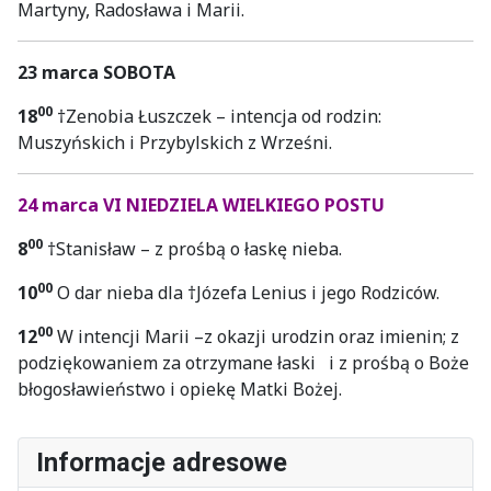
Martyny, Radosława i Marii.
23 marca SOBOTA
00
18
†Zenobia Łuszczek – intencja od rodzin:
Muszyńskich i Przybylskich z Wrześni.
24 marca VI NIEDZIELA WIELKIEGO POSTU
00
8
†Stanisław – z prośbą o łaskę nieba.
00
10
O dar nieba dla †Józefa Lenius i jego Rodziców.
00
12
W intencji Marii –z okazji urodzin oraz imienin; z
podziękowaniem za otrzymane łaski i z prośbą o Boże
błogosławieństwo i opiekę Matki Bożej.
Informacje adresowe