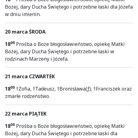
Bożej, dary Ducha Świętego i potrzebne łaski dla Józefa
w dniu imienin.
20 marca ŚRODA
00
18
Prośba o Boże błogosławieństwo, opiekę Matki
Bożej, dary Ducha Świętego i potrzebne łaski w
rodzinach Marzeny i Józefa.
21 marca CZWARTEK
00
18
†Zofia, †Tadeusz, †Bronisława(ƒ), †Franciszek oraz
zmarłe rodzeństwo.
22 marca PIĄTEK
00
18
Prośba o Boże błogosławieństwo, opiekę Matki
Bożej, dary Ducha Świętego i potrzebne łaski dla