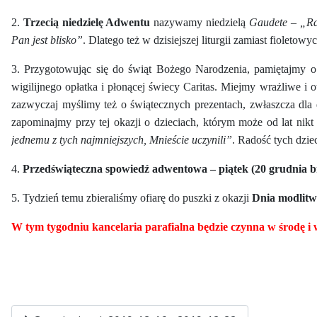
2.
Trzecią niedzielę Adwentu
nazywamy niedzielą
Gaudete
–
„Ra
Pan jest blisko”
. Dlatego też w dzisiejszej liturgii zamiast fioletow
3. Przygotowując się do świąt Bożego Narodzenia, pamiętajmy o
wigilijnego opłatka i płonącej świecy Caritas. Miejmy wrażliwe i 
zazwyczaj myślimy też o świątecznych prezentach, zwłaszcza dla d
zapominajmy przy tej okazji o dzieciach, którym może od lat nik
jednemu z tych najmniejszych, Mnieście uczynili”
. Radość tych dziec
4.
Przedświąteczna spowiedź adwentowa – piątek (20 grudnia br.)
5. Tydzień temu zbieraliśmy ofiarę do puszki z okazji
Dnia modlitw
W ty
m tygodniu kancelaria parafialna będzie czynna w środę