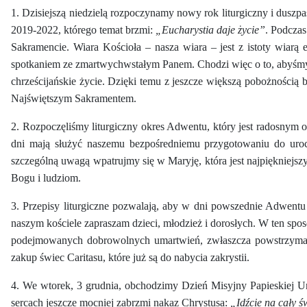
1. Dzisiejszą niedzielą rozpoczynamy nowy rok liturgiczny i duszp
2019-2022, którego temat brzmi:
„Eucharystia daje życie”
. Podczas
Sakramencie. Wiara Kościoła – nasza wiara – jest z istoty wiarą 
spotkaniem ze zmartwychwstałym Panem. Chodzi więc o to, abyśmy p
chrześcijańskie życie. Dzięki temu z jeszcze większą pobożnością 
Najświętszym Sakramentem.
2. Rozpoczęliśmy liturgiczny okres Adwentu, który jest radosnym 
dni mają służyć naszemu bezpośredniemu przygotowaniu do uroc
szczególną uwagą wpatrujmy się w Maryję, która jest najpiękniejs
Bogu i ludziom.
3. Przepisy liturgiczne pozwalają, aby w dni powszednie Adwent
naszym kościele zapraszam dzieci, młodzież i dorosłych. W ten spo
podejmowanych dobrowolnych umartwień, zwłaszcza powstrzymania
zakup świec Caritasu, które już są do nabycia zakrystii.
4. We wtorek, 3 grudnia, obchodzimy Dzień Misyjny Papieskiej U
sercach jeszcze mocniej zabrzmi nakaz Chrystusa:
„Idźcie na cały ś