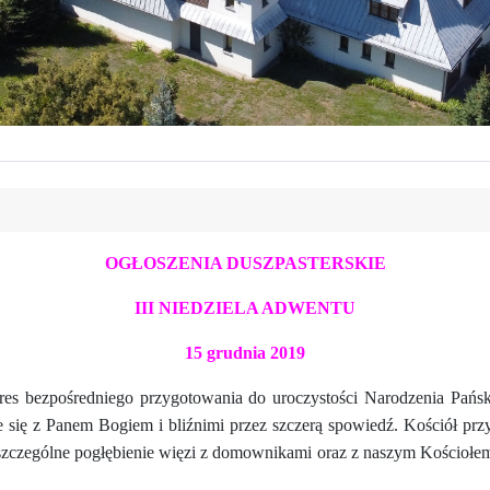
OGŁOSZENIA DUSZPASTERSKIE
III NIEDZIELA ADWENTU
15 grudnia 2019
kres bezpośredniego przygotowania do uroczystości Narodzenia Pańs
się z Panem Bogiem i bliźnimi przez szczerą spowiedź. Kościół prz
a szczególne pogłębienie więzi z domownikami oraz z naszym Kościołe