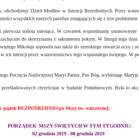
ry, obchodzimy Dzień Modlitw w Intencji Bezrobotnych. Przez wsta
zności wszystkich naszych parafian zmagających się z tym problemem 
i pierwsza sobota miesiąca. W czwartek wspominamy ustanowienie E
zachęcam do skorzystania z sakramentu pokuty. W liturgii tego dn
więtego Mikołaja usposobi nas także do szerokiego otwarcia oczu i ser
 w ich intencji przez wstawiennictwo tego wspaniałego świętego. W 
lanego Poczęcia Najświętszej Maryi Panny. Pan Bóg, wybierając Maryj
ecz prześladowanych chrześcijan w Sudanie Południowym. Była to akc
 i w piątek BEZPOŚREDNIO po Mszy św. wieczornej.
PORZĄDEK MSZY ŚWIĘTYCH W TYM TYGODNIU:
02 grudnia
2019 - 08 grudnia
2019