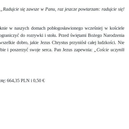
:
„Radujcie się zawsze w Panu, raz jeszcze powtarzam: radujcie się!
raknie w naszych domach pobłogosławionego wcześniej w kościele
a ograniczyć do rozrywki i stołu. Przed świętami Bożego Narodzenia
zelkie dobro, jakie Jezus Chrystus przyniósł całej ludzkości. Nie
ebie i poszerzyć swoje serca. Pan Jezus zapewnia:
„Coście uczynili
otę: 664,35 PLN i 0,50 €