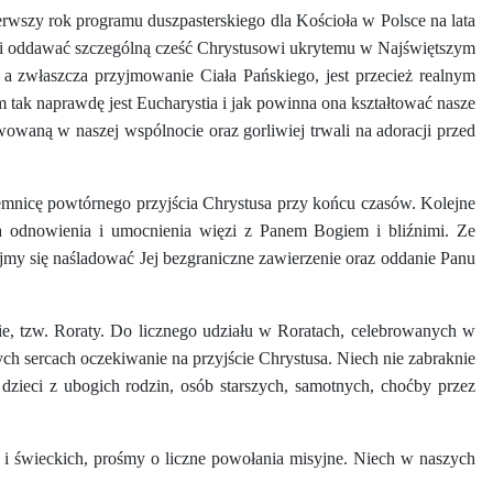
erwszy rok programu duszpasterskiego dla Kościoła w Polsce na lata
tii i oddawać szczególną cześć Chrystusowi ukrytemu w Najświętszym
, a zwłaszcza przyjmowanie Ciała Pańskiego, jest przecież realnym
tak naprawdę jest Eucharystia i jak powinna ona kształtować nasze
wowaną w naszej wspólnocie oraz gorliwiej trwali na adoracji przed
jemnicę powtórnego przyjścia Chrystusa przy końcu czasów. Kolejne
a odnowienia i umocnienia więzi z Panem Bogiem i bliźnimi. Ze
jmy się naśladować Jej bezgraniczne zawierzenie oraz oddanie Panu
e, tzw. Roraty. Do licznego udziału w Roratach, celebrowanych w
ch sercach oczekiwanie na przyjście Chrystusa. Niech nie zabraknie
ieci z ubogich rodzin, osób starszych, samotnych, choćby przez
i świeckich, prośmy o liczne powołania misyjne. Niech w naszych