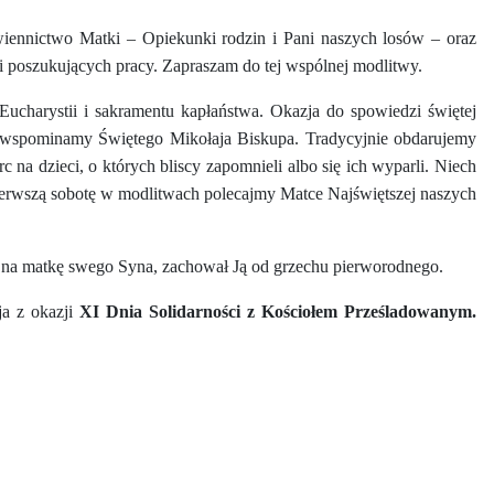
wiennictwo Matki – Opiekunki rodzin i Pani naszych losów – oraz
i poszukujących pracy. Zapraszam do tej wspólnej modlitwy.
ucharystii i sakramentu kapłaństwa. Okazja do spowiedzi świętej
ia wspominamy Świętego Mikołaja Biskupa. Tradycyjnie obdarujemy
c na dzieci, o których bliscy zapomnieli albo się ich wyparli. Niech
pierwszą sobotę w modlitwach polecajmy Matce Najświętszej naszych
ę na matkę swego Syna, zachował Ją od grzechu pierworodnego.
ja z okazji
XI Dnia Solidarności z Kościołem Prześladowanym.