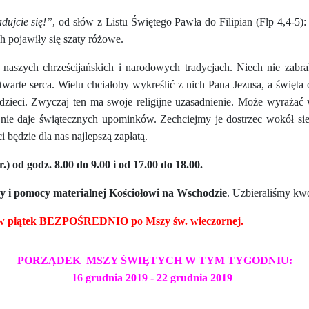
dujcie się!”
, od słów z Listu Świętego Pawła do Filipian (Flp 4,4-5)
ych pojawiły się szaty różowe.
 naszych chrześcijańskich i narodowych tradycjach. Niech nie zab
otwarte serca. Wielu chciałoby wykreślić z nich Pana Jezusa, a święt
zieci. Zwyczaj ten ma swoje religijne uzasadnienie. Może wyrażać ws
t nie daje świątecznych upominków. Zechciejmy je dostrzec wokół si
i będzie dla nas najlepszą zapłatą.
 od godz. 8.00 do 9.00 i od 17.00 do 18.00.
y i pomocy materialnej Kościołowi na Wschodzie
. Uzbieraliśmy kw
 i w piątek BEZPOŚREDNIO po Mszy św. wieczornej.
PORZĄDEK MSZY ŚWIĘTYCH W TYM TYGODNIU:
16 grudnia
2019 - 22 grudnia
2019