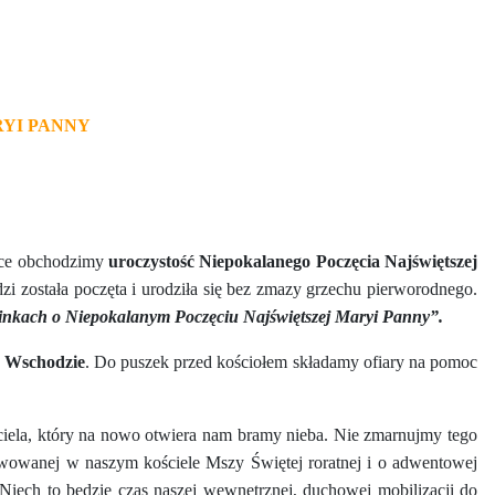
YI PANNY
lsce obchodzimy
uroczystość Niepokalanego Poczęcia Najświętszej
zi została poczęta i urodziła się bez zmazy grzechu pierworodnego.
nkach o Niepokalanym Poczęciu Najświętszej Maryi Panny”.
a Wschodzie
. Do puszek przed kościołem składamy ofiary na pomoc
iela, który na nowo otwiera nam bramy nieba. Nie zmarnujmy tego
awowanej w naszym kościele Mszy Świętej roratnej i o adwentowej
Niech to będzie czas naszej wewnętrznej, duchowej mobilizacji do