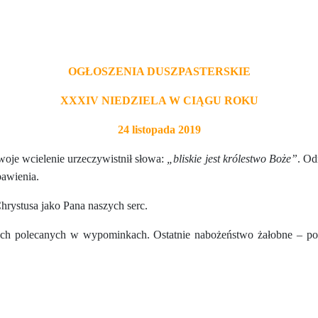
OGŁOSZENIA DUSZPASTERSKIE
XXXIV NIEDZIELA W CIĄGU ROKU
24 listopada 2019
woje wcielenie urzeczywistnił słowa:
„bliskie jest królestwo Boże”
. Od
bawienia.
rystusa jako Pana naszych serc.
ych polecanych w wypominkach. Ostatnie nabożeństwo żałobne – pon