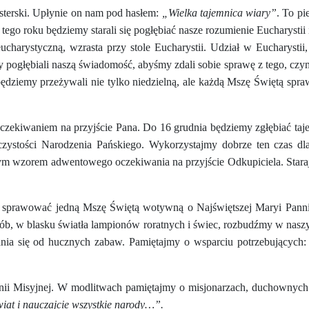
asterski. Upłynie on nam pod hasłem:
„Wielka tajemnica wiary”
. To pi
 tego roku będziemy starali się pogłębiać nasze rozumienie Eucharys
eucharystyczną, wzrasta przy stole Eucharystii. Udział w Eucharystii
ogłębiali naszą świadomość, abyśmy zdali sobie sprawę z tego, czym 
będziemy przeżywali nie tylko niedzielną, ale każdą Mszę Świętą spra
oczekiwaniem na przyjście Pana. Do 16 grudnia będziemy zgłębiać ta
zystości Narodzenia Pańskiego. Wykorzystajmy dobrze ten czas dl
zym wzorem adwentowego oczekiwania na przyjście Odkupiciela. Stara
u sprawować jedną Mszę Świętą wotywną o Najświętszej Maryi Panni
sób, w blasku światła lampionów roratnych i świec, rozbudźmy w naszy
 się od hucznych zabaw. Pamiętajmy o wsparciu potrzebujących: dz
nii Misyjnej. W modlitwach pamiętajmy o misjonarzach, duchownych 
wiat i nauczajcie wszystkie narody…”.