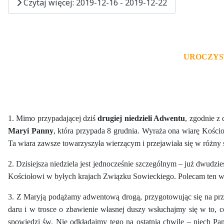
Czytaj więcej: 2019-12-16 - 2019-12-22
UROCZYS
1. Mimo przypadającej dziś
drugiej niedzieli Adwentu
, zgodnie z
Maryi Panny
, która przypada 8 grudnia. Wyraża ona wiarę Kościo
Ta wiara zawsze towarzyszyła wierzącym i przejawiała się w różny s
2. Dzisiejsza niedziela jest jednocześnie szczególnym – już dwudzi
Kościołowi w byłych krajach Związku Sowieckiego. Polecam ten waż
3. Z Maryją podążamy adwentową drogą, przygotowując się na prz
daru i w trosce o zbawienie własnej duszy wsłuchajmy się w to,
spowiedzi św. Nie odkładajmy tego na ostatnią chwilę – niech Pa