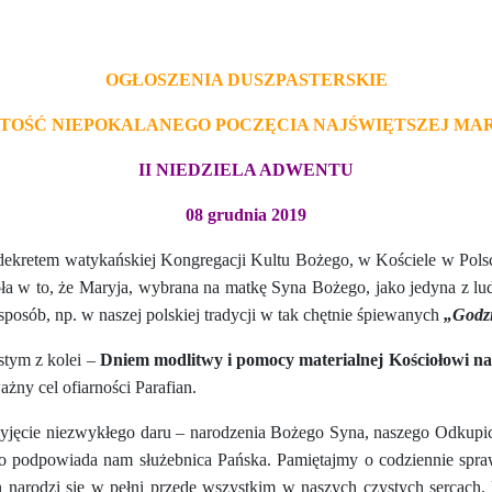
OGŁOSZENIA DUSZPASTERSKIE
TOŚĆ NIEPOKALANEGO POCZĘCIA NAJŚWIĘTSZEJ MAR
II NIEDZIELA ADWENTU
08 grudnia 2019
 dekretem watykańskiej Kongregacji Kultu Bożego, w Kościele w Po
ła w to, że Maryja, wybrana na matkę Syna Bożego, jako jedyna z lud
posób, np. w naszej polskiej tradycji w tak chętnie śpiewanych
„Godzi
estym z kolei –
Dniem modlitwy i pomocy materialnej Kościołowi n
ny cel ofiarności Parafian.
yjęcie niezwykłego daru – narodzenia Bożego Syna, naszego Odkupic
 co podpowiada nam służebnica Pańska. Pamiętajmy o codziennie spr
n narodzi się w pełni przede wszystkim w naszych czystych sercach. 