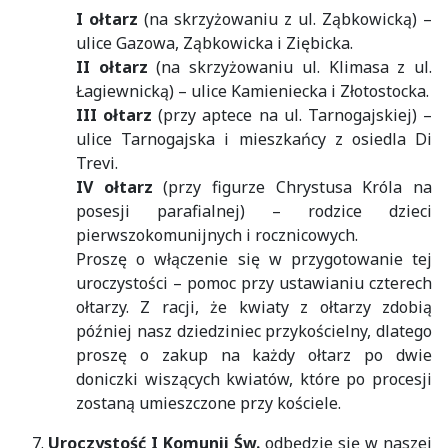
I ołtarz
(na skrzyżowaniu z ul. Ząbkowicką) –
ulice Gazowa, Ząbkowicka i Ziębicka.
II ołtarz
(na skrzyżowaniu ul. Klimasa z ul.
Łagiewnicką) – ulice Kamieniecka i Złotostocka.
III ołtarz
(przy aptece na ul. Tarnogajskiej) –
ulice Tarnogajska i mieszkańcy z osiedla Di
Trevi.
IV ołtarz
(przy figurze Chrystusa Króla na
posesji parafialnej) – rodzice dzieci
pierwszokomunijnych i rocznicowych.
Proszę o włączenie się w przygotowanie tej
uroczystości – pomoc przy ustawianiu czterech
ołtarzy. Z racji, że kwiaty z ołtarzy zdobią
później nasz dziedziniec przykościelny, dlatego
proszę o zakup na każdy ołtarz po dwie
doniczki wiszących kwiatów, które po procesji
zostaną umieszczone przy kościele.
Uroczystość I Komunii Św.
odbędzie się w naszej