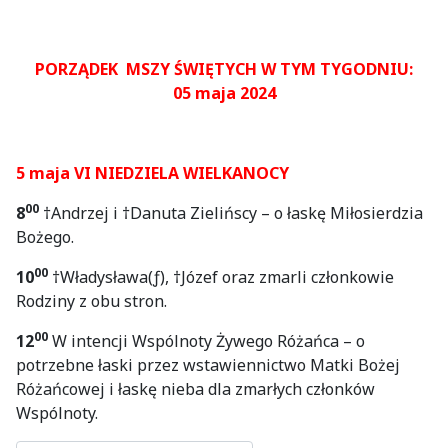
PORZĄDEK MSZY ŚWIĘTYCH W TYM TYGODNIU:
05 maja 2024
5 maja VI NIEDZIELA WIELKANOCY
00
8
†Andrzej i †Danuta Zielińscy – o łaskę Miłosierdzia
Bożego.
00
10
†Władysława(ƒ), †Józef oraz zmarli członkowie
Rodziny z obu stron.
00
12
W intencji Wspólnoty Żywego Różańca – o
potrzebne łaski przez wstawiennictwo Matki Bożej
Różańcowej i łaskę nieba dla zmarłych członków
Wspólnoty.