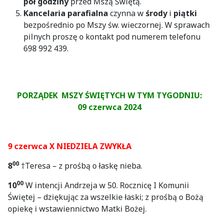
pół godziny
przed Mszą Świętą.
Kancelaria parafialna
czynna w
środy
i
piątki
bezpośrednio po Mszy św. wieczornej. W sprawach
pilnych proszę o kontakt pod numerem telefonu
698 992 439.
PORZĄDEK MSZY ŚWIĘTYCH W TYM TYGODNIU:
09 czerwca 2024
9 czerwca X NIEDZIELA ZWYKŁA
00
8
†Teresa – z prośbą o łaskę nieba.
00
10
W intencji Andrzeja w 50. Rocznicę I Komunii
Świętej – dziękując za wszelkie łaski; z prośbą o Bożą
opiekę i wstawiennictwo Matki Bożej.