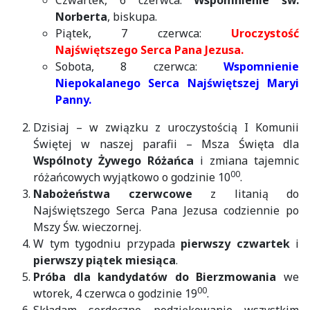
Czwartek, 6 czerwca:
Wspomnienie św.
Norberta
, biskupa.
Piątek, 7 czerwca:
Uroczystość
Najświętszego Serca Pana Jezusa.
Sobota, 8 czerwca:
Wspomnienie
Niepokalanego Serca Najświętszej Maryi
Panny.
Dzisiaj – w związku z uroczystością I Komunii
Świętej w naszej parafii – Msza Święta dla
Wspólnoty Żywego Różańca
i zmiana tajemnic
00
różańcowych wyjątkowo o godzinie 10
.
Nabożeństwa czerwcowe
z litanią do
Najświętszego Serca Pana Jezusa codziennie po
Mszy Św. wieczornej.
W tym tygodniu przypada
pierwszy czwartek
i
pierwszy piątek miesiąca
.
Próba dla kandydatów do Bierzmowania
we
00
wtorek, 4 czerwca o godzinie 19
.