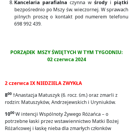
Kancelaria parafialna
czynna w
środy
i
piątki
bezpośrednio po Mszy św. wieczornej. W sprawach
pilnych proszę o kontakt pod numerem telefonu
698 992 439.
PORZĄDEK MSZY ŚWIĘTYCH W TYM TYGODNIU:
02 czerwca 2024
2 czerwca IX NIEDZIELA ZWYKŁA
00
8
†Anastazja Matuszyk (6. rocz. śm.) oraz zmarli z
rodzin: Matuszyków, Andrzejewskich i Uryniuków.
00
10
W intencji Wspólnoty Żywego Różańca – o
potrzebne łaski przez wstawiennictwo Matki Bożej
Różańcowej i łaskę nieba dla zmarłych członków