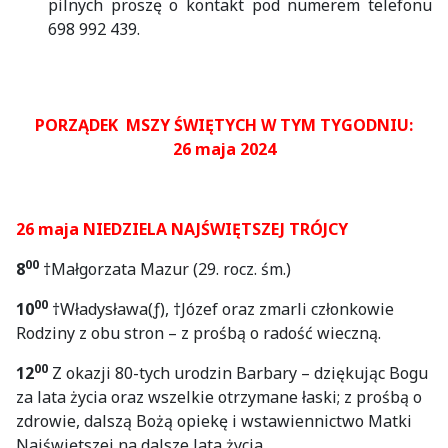
pilnych proszę o kontakt pod numerem telefonu
698 992 439.
PORZĄDEK MSZY ŚWIĘTYCH W TYM TYGODNIU:
26 maja 2024
26 maja NIEDZIELA NAJŚWIĘTSZEJ TRÓJCY
00
8
†Małgorzata Mazur (29. rocz. śm.)
00
10
†Władysława(ƒ), †Józef oraz zmarli członkowie
Rodziny z obu stron – z prośbą o radość wieczną.
00
12
Z okazji 80-tych urodzin Barbary – dziękując Bogu
za lata życia oraz wszelkie otrzymane łaski; z prośbą o
zdrowie, dalszą Bożą opiekę i wstawiennictwo Matki
Najświętszej na dalsze lata życia.