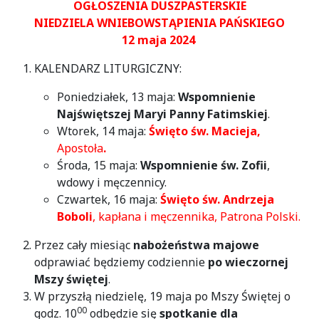
OGŁOSZENIA DUSZPASTERSKIE
NIEDZIELA WNIEBOWSTĄPIENIA PAŃSKIEGO
12 maja 2024
KALENDARZ LITURGICZNY:
Poniedziałek, 13 maja:
Wspomnienie
Najświętszej Maryi Panny Fatimskiej
.
Wtorek, 14 maja:
Święto św. Macieja,
Apostoła
.
Środa, 15 maja:
Wspomnienie św. Zofii
,
wdowy i męczennicy.
Czwartek, 16 maja:
Święto św. Andrzeja
Boboli
, kapłana i męczennika, Patrona Polski.
Przez cały miesiąc
nabożeństwa majowe
odprawiać będziemy codziennie
po wieczornej
Mszy świętej
.
W przyszłą niedzielę, 19 maja po Mszy Świętej o
00
godz. 10
odbędzie się
spotkanie
dla