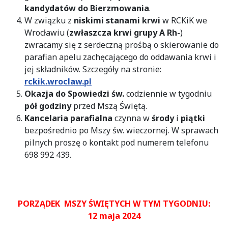
kandydatów do Bierzmowania
.
W związku z
niskimi stanami krwi
w RCKiK we
Wrocławiu (
zwłaszcza krwi grupy A Rh-
)
zwracamy się z serdeczną prośbą o skierowanie do
parafian apelu zachęcającego do oddawania krwi i
jej składników. Szczegóły na stronie:
rckik.wroclaw.pl
Okazja do Spowiedzi św.
codziennie w tygodniu
pół godziny
przed Mszą Świętą.
Kancelaria parafialna
czynna w
środy
i
piątki
bezpośrednio po Mszy św. wieczornej. W sprawach
pilnych proszę o kontakt pod numerem telefonu
698 992 439.
PORZĄDEK MSZY ŚWIĘTYCH W TYM TYGODNIU:
12 maja 2024