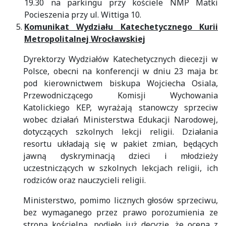
19.30 na parkingu przy kościele NMP Matki
Pocieszenia przy ul. Wittiga 10.
Komunikat Wydziału Katechetycznego Kurii
Metropolitalnej Wrocławskiej
Dyrektorzy Wydziałów Katechetycznych diecezji w
Polsce, obecni na konferencji w dniu 23 maja br.
pod kierownictwem biskupa Wojciecha Osiala,
Przewodniczącego Komisji Wychowania
Katolickiego KEP, wyrażają stanowczy sprzeciw
wobec działań Ministerstwa Edukacji Narodowej,
dotyczących szkolnych lekcji religii. Działania
resortu układają się w pakiet zmian, będących
jawną dyskryminacją dzieci i młodzieży
uczestniczących w szkolnych lekcjach religii, ich
rodziców oraz nauczycieli religii.
Ministerstwo, pomimo licznych głosów sprzeciwu,
bez wymaganego przez prawo porozumienia ze
stroną kościelną, podjęło już decyzję, że ocena z