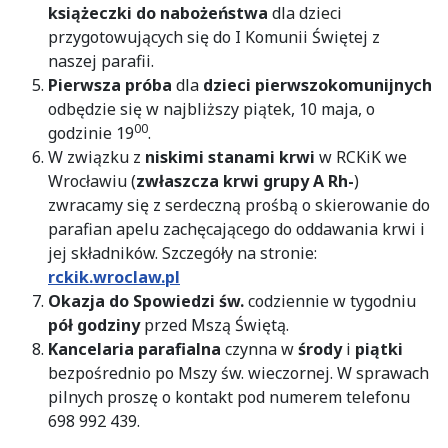
książeczki do nabożeństwa
dla dzieci
przygotowujących się do I Komunii Świętej z
naszej parafii.
Pierwsza próba
dla
dzieci pierwszokomunijnych
odbędzie się w najbliższy piątek, 10 maja, o
00
godzinie 19
.
W związku z
niskimi stanami krwi
w RCKiK we
Wrocławiu (
zwłaszcza krwi grupy A Rh-
)
zwracamy się z serdeczną prośbą o skierowanie do
parafian apelu zachęcającego do oddawania krwi i
jej składników. Szczegóły na stronie:
rckik.wroclaw.pl
Okazja do Spowiedzi św.
codziennie w tygodniu
pół godziny
przed Mszą Świętą.
Kancelaria parafialna
czynna w
środy
i
piątki
bezpośrednio po Mszy św. wieczornej. W sprawach
pilnych proszę o kontakt pod numerem telefonu
698 992 439.