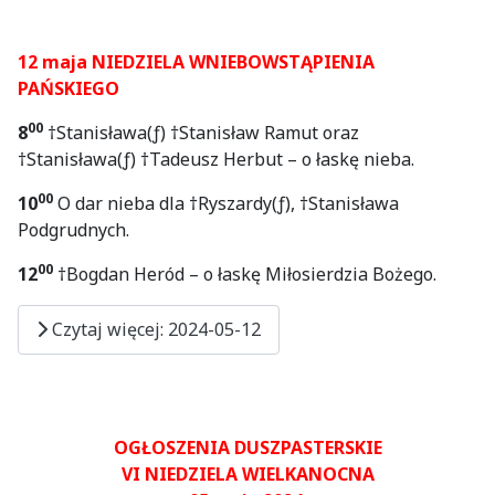
12 maja NIEDZIELA WNIEBOWSTĄPIENIA
PAŃSKIEGO
00
8
†Stanisława(ƒ) †Stanisław Ramut oraz
†Stanisława(ƒ) †Tadeusz Herbut – o łaskę nieba.
00
10
O dar nieba dla †Ryszardy(ƒ), †Stanisława
Podgrudnych.
00
12
†Bogdan Heród – o łaskę Miłosierdzia Bożego.
Czytaj więcej: 2024-05-12
OGŁOSZENIA DUSZPASTERSKIE
VI NIEDZIELA WIELKANOCNA