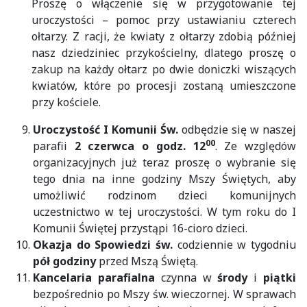
Proszę o włączenie się w przygotowanie tej
uroczystości – pomoc przy ustawianiu czterech
ołtarzy. Z racji, że kwiaty z ołtarzy zdobią później
nasz dziedziniec przykościelny, dlatego proszę o
zakup na każdy ołtarz po dwie doniczki wiszących
kwiatów, które po procesji zostaną umieszczone
przy kościele.
Uroczystość I Komunii Św.
odbędzie się w naszej
00
parafii
2 czerwca o godz. 12
. Ze względów
organizacyjnych już teraz proszę o wybranie się
tego dnia na inne godziny Mszy Świętych, aby
umożliwić rodzinom dzieci komunijnych
uczestnictwo w tej uroczystości. W tym roku do I
Komunii Świętej przystąpi 16-cioro dzieci.
Okazja do Spowiedzi św.
codziennie w tygodniu
pół godziny
przed Mszą Świętą.
Kancelaria parafialna
czynna w
środy
i
piątki
bezpośrednio po Mszy św. wieczornej. W sprawach