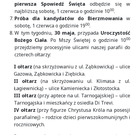
pierwsza Spowiedź Święta
odbędzie się w
00
najbliższą sobotę, 1 czerwca o godzinie 10
.
Próba dla kandydatów do Bierzmowania
w
00
sobotę, 1 czerwca o godzinie 19
.
W tym tygodniu,
30 maja
, przypada
Uroczystość
00
Bożego Ciała
. Po Mszy Świętej o godzinie 10
przejdziemy procesyjnie ulicami naszej parafii do
czterech ołtarzy:
I ołtarz
(na skrzyżowaniu z ul. Ząbkowicką) – ulice
Gazowa, Ząbkowicka i Ziębicka.
II ołtarz
(na skrzyżowaniu ul. Klimasa z ul.
Łagiewnicką) – ulice Kamieniecka i Złotostocka.
III ołtarz
(przy aptece na ul. Tarnogajskiej) – ulice
Tarnogajska i mieszkańcy z osiedla Di Trevi.
IV ołtarz
(przy figurze Chrystusa Króla na posesji
parafialnej) – rodzice dzieci pierwszokomunijnych i
rocznicowych.