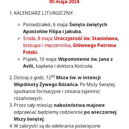
05 maja 2024
KALENDARZ LITURGICZNY:
Poniedziałek, 6 maja:
Święto świętych
Apostołów Filipa i Jakuba.
Środa, 8 maja:
Uroczystość św. Stanisława,
biskupa i męczennika
, Głównego Patrona
Polski.
Piątek, 10 maja:
Wspomnienie św. Jana z
Avili,
kapłana i doktora Kościoła.
00
Dzisiaj o godz. 12
Msza św. w intencji
Wspólnoty Żywego Różańca
. Po Mszy Świętej.
spotkanie formacyjne i zmiana tajemnic
różańcowych.
Przez cały miesiąc
nabożeństwa majowe
odprawiać będziemy codziennie
po wieczornej
Mszy świętej
.
W zakrystii są do odebrania poświęcone