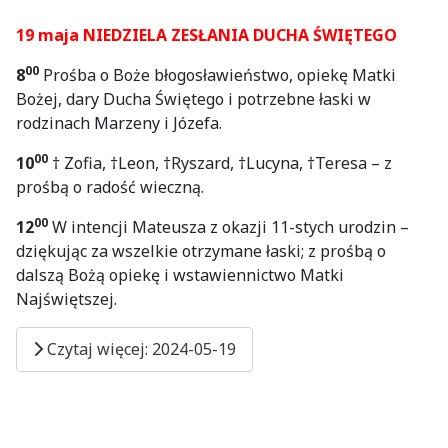
19 maja NIEDZIELA ZESŁANIA DUCHA ŚWIĘTEGO
00
8
Prośba o Boże błogosławieństwo, opiekę Matki
Bożej, dary Ducha Świętego i potrzebne łaski w
rodzinach Marzeny i Józefa.
00
10
† Zofia, †Leon, †Ryszard, †Lucyna, †Teresa – z
prośbą o radość wieczną.
00
12
W intencji Mateusza z okazji 11-stych urodzin –
dziękując za wszelkie otrzymane łaski; z prośbą o
dalszą Bożą opiekę i wstawiennictwo Matki
Najświętszej.
Czytaj więcej: 2024-05-19