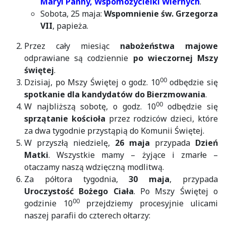
Maryi Panny, Wspomożycielki Wiernych
.
Sobota, 25 maja:
Wspomnienie św. Grzegorza
VII
, papieża.
Przez cały miesiąc
nabożeństwa majowe
odprawiane są codziennie
po wieczornej Mszy
świętej
.
00
Dzisiaj, po Mszy Świętej o godz. 10
odbędzie się
spotkanie
dla
kandydatów do Bierzmowania
.
00
W najbliższą sobotę, o godz. 10
odbędzie się
sprzątanie kościoła
przez rodziców dzieci, które
za dwa tygodnie przystąpią do Komunii Świętej.
W przyszłą niedzielę,
26 maja
przypada
Dzień
Matki
. Wszystkie mamy – żyjące i zmarłe –
otaczamy naszą wdzięczną modlitwą.
Za półtora tygodnia,
30 maja
, przypada
Uroczystość Bożego Ciała
. Po Mszy Świętej o
00
godzinie 10
przejdziemy procesyjnie ulicami
naszej parafii do czterech ołtarzy: