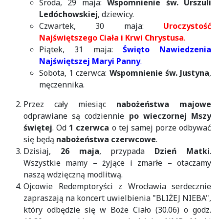
Środa, 29 maja:
Wspomnienie św. Urszuli
Ledóchowskiej
, dziewicy.
Czwartek, 30 maja:
Uroczystość
Najświętszego Ciała i Krwi Chrystusa
.
Piątek, 31 maja:
Święto Nawiedzenia
Najświętszej Maryi Panny
.
Sobota, 1 czerwca:
Wspomnienie św. Justyna
,
męczennika.
Przez cały miesiąc
nabożeństwa majowe
odprawiane są codziennie
po wieczornej Mszy
świętej
. Od
1 czerwca
o tej samej porze odbywać
się będą
nabożeństwa czerwcowe
.
Dzisiaj,
26 maja
, przypada
Dzień Matki
.
Wszystkie mamy – żyjące i zmarłe – otaczamy
naszą wdzięczną modlitwą.
Ojcowie Redemptoryści z Wrocławia serdecznie
zapraszają na koncert uwielbienia "BLIŻEJ NIEBA",
który odbędzie się w Boże Ciało (30.06) o godz.