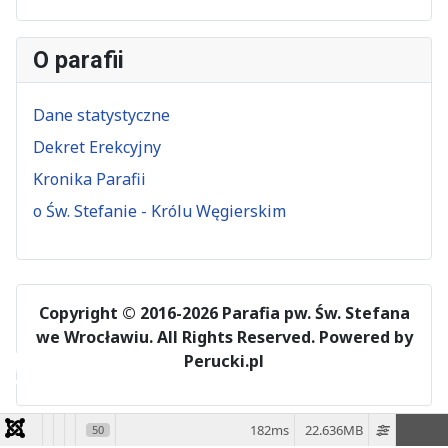
O parafii
Dane statystyczne
Dekret Erekcyjny
Kronika Parafii
o Św. Stefanie - Królu Węgierskim
Copyright © 2016-2026 Parafia pw. Św. Stefana
we Wrocławiu. All Rights Reserved.
Powered by
♿
Perucki.pl
182ms
22.636MB
50