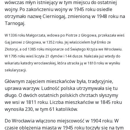
wówczas młyn istniejący w tym miejscu do ostatniej
wojny. Po zakończeniu wojny w 1945 roku osiedle
otrzymało nazwę Cierniogaj, zmienioną w 1948 roku na
Tarnogaj.
W 1336 roku Małgorzata, wdowa po Piotrze z Głogowa, przekazała wieś
Gaj Janowi z Głogowa, w 1352 roku. Jej właścicielem był Ernko ze
Złotoryi, a od 1385 roku misjonarze od Świętego Krzyża we Wrocławiu.
W 1795 roku wieś liczyła 21 dymów i 144 dusze. Należała już wtedy do
wikariatu katedry wrocławskiej, która utraciła ją w 1810 roku w wyniku
sekularyzacji.
Głównym zajęciem mieszkańców była, tradycyjnie,
uprawa warzyw. Ludność polska utrzymywała się tu
długo. O dwóch ostatnich polskich chrztach słyszymy
we wsi w 1811 roku. Liczba mieszkańców w 1845 roku
wynosiła 230, w tym 61 katolików.
Do Wrocławia włączono miejscowość w 1904 roku. W
czasie oblężenia miasta w 1945 roku toczyły się na tym