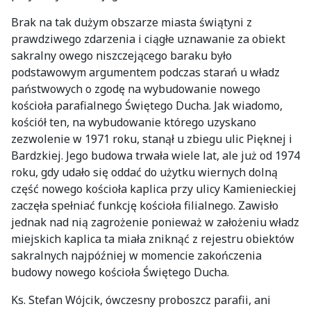
Brak na tak dużym obszarze miasta świątyni z
prawdziwego zdarzenia i ciągłe uznawanie za obiekt
sakralny owego niszczejącego baraku było
podstawowym argumentem podczas starań u władz
państwowych o zgodę na wybudowanie nowego
kościoła parafialnego Świętego Ducha. Jak wiadomo,
kościół ten, na wybudowanie którego uzyskano
zezwolenie w 1971 roku, stanął u zbiegu ulic Pięknej i
Bardzkiej. Jego budowa trwała wiele lat, ale już od 1974
roku, gdy udało się oddać do użytku wiernych dolną
część nowego kościoła kaplica przy ulicy Kamienieckiej
zaczęła spełniać funkcję kościoła filialnego. Zawisło
jednak nad nią zagrożenie ponieważ w założeniu władz
miejskich kaplica ta miała zniknąć z rejestru obiektów
sakralnych najpóźniej w momencie zakończenia
budowy nowego kościoła Świętego Ducha.
Ks. Stefan Wójcik, ówczesny proboszcz parafii, ani