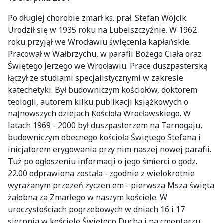
Po długiej chorobie zmarł ks. prał. Stefan Wójcik.
Urodził się w 1935 roku na Lubelszczyźnie. W 1962
roku przyjął we Wrocławiu święcenia kapłańskie.
Pracował w Wałbrzychu, w parafii Bożego Ciała oraz
Świętego Jerzego we Wrocławiu. Prace duszpasterską
łączył ze studiami specjalistycznymi w zakresie
katechetyki. Był budowniczym kościołów, doktorem
teologii, autorem kilku publikacji książkowych o
najnowszych dziejach Kościoła Wrocławskiego. W
latach 1969 - 2000 był duszpasterzem na Tarnogaju,
budowniczym obecnego kościoła Świętego Stefana i
inicjatorem erygowania przy nim naszej nowej parafii.
Tuż po ogłoszeniu informacji o jego śmierci o godz.
22.00 odprawiona została - zgodnie z wielokrotnie
wyrażanym przezeń życzeniem - pierwsza Msza święta
żałobna za Zmarłego w naszym kościele. W
uroczystościach pogrzebowych w dniach 16 i 17
sierpnia w kościele Świętego Ducha i na cmentarzu