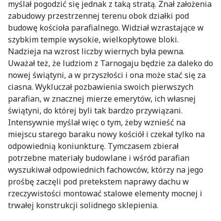
myślał pogodzić się jednak z taką stratą. Znał założenia
zabudowy przestrzennej terenu obok działki pod
budowę kościoła parafialnego. Widział wzrastające w
szybkim tempie wysokie, wielkopłytowe bloki.
Nadzieja na wzrost liczby wiernych była pewna.
Uważał też, że ludziom z Tarnogaju będzie za daleko do
nowej świątyni, a w przyszłości i ona może stać się za
ciasna. Wykluczał pozbawienia swoich pierwszych
parafian, w znacznej mierze emerytów, ich własnej
świątyni, do której byli tak bardzo przywiązani.
Intensywnie myślał więc o tym, żeby wznieść na
miejscu starego baraku nowy kościół i czekał tylko na
odpowiednią koniunkturę. Tymczasem zbierał
potrzebne materiały budowlane i wśród parafian
wyszukiwał odpowiednich fachowców, którzy na jego
prośbę zaczęli pod pretekstem naprawy dachu w
rzeczywistości montować stalowe elementy mocnej i
trwałej konstrukcji solidnego sklepienia.