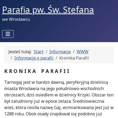
Parafia pw. Św. Stefana
we Wrocławiu
Jesteś tutaj:
Start
Informacje
WWW
Informacje o parafii
Kronika Parafii
K R O N I K A P A R A F I I
Tarnogaj jest w bardzo dawną, peryferyjną dzielnicą
miasta Wrocławia na jego południowo-wschodnich
obrzeżach, dziś osiedlem w dzielnicy Krzyki. Obszar ten
był zaludniony już w epoce żelaza. Średniowieczna
wieś, która nosiła nazwę Gaj, wzmiankowana jest już w
1288 roku. Obok osady znajdował się podobno już