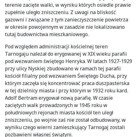
terenie zacięte walki, w wyniku których osiedle prawie
zupełnie uległo zniszczeniu. Z uwagi na bliskość
gazowni i związane z tym zanieczyszczenie powietrza
w okresie powojennym w zasadzie nie lokalizowano
tutaj budownictwa mieszkaniowego.
Pod względem administracji kościelnej teren
Tarnogaju należał do erygowanej w XIX wieku parafii
pod wezwaniem świętego Henryka. W latach 1927-1929
przy ulicy Nyskiej zbudowano w ramach tej parafii
kościół filialny pod wezwaniem Świętego Ducha, przy
którym zaczęła się koncentrować praca duszpasterska
w tej dzielnicy miasta i przy którym w 1932 roku kard.
Adolf Bertram erygował nową parafię. W czasie
zaciętych walk prowadzonych w 1945 roku w
południowych rejonach miasta kościół ten uległ
zniszczeniu, po wojnie zaś nie został odbudowany, w
wyniku czego wierni zamieszkujący Tarnogaj zostali
pozbawieni własnej świątyni.