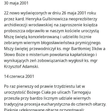
30 maja 2001
22 nowo wyświęconych w dniu 26 maja 2001 roku
przez kard. Henryka Gulbinowicza neoprezbiterzy
archidiecezji wrocławskiej na zaproszenie księdza
proboszcza odprawiło w naszym kościele uroczystą
Mszę świętą koncelebrowaną i udzieliło licznie
zebranym wiernym błogosławieństwa prymicyjnego.
Mszy świętej przewodniczył ks. mgr Bartłomiej Ilków a
Słowo Boże o misterium powołania kapłańskiego i
wynikających zeń zobowiązaniach wygłosił ks. mgr
Krzysztof Adamski.
14 czerwca 2001
Po raz pierwszy od prawie trzydziestu lat w
uroczystość Bożego Ciała po ulicach Tarnogaju
przeszła przy bardzo licznym udziale wiernych
tradycyjna procesja eucharystyczna do czterech ołtarzy.
Pięknie udekorowane ołtarze przygotowali: