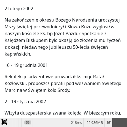
2 lutego 2002
Na zakończenie okresu Bożego Narodzenia uroczystej
Mszy świętej przewodniczył i Słowo Boże wygłosił w
naszym kościele ks. bp Józef Pazdur. Spotkanie z
Księdzem Biskupem było okazją do złożenia mu życzeń
z okazji niedawnego jubileuszu 50-lecia święceń
kapłańskich.
16 - 19 grudnia 2001
Rekolekcje adwentowe prowadził ks. mgr Rafał
Kozłowski, proboszcz parafii pod wezwaniem Świętego
Marcina w Świętem koło Środy.
♿
2 - 19 stycznia 2002
Wizyta duszpasterska zwana kolędą. W bieżącym roku,
podobnie jak w roku ubiegłym, przyjęto księdza w 400
218ms
22.986MB
53
domach, w 175 zaś go nie przyjęto. Wspólna modlitwa i