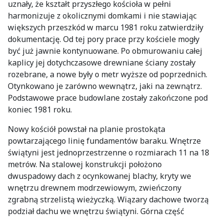
uznały, że kształt przyszłego kościoła w pełni
harmonizuje z okolicznymi domkami i nie stawiając
większych przeszkód w marcu 1981 roku zatwierdziły
dokumentację. Od tej pory prace przy kościele mogły
być już jawnie kontynuowane. Po obmurowaniu całej
kaplicy jej dotychczasowe drewniane ściany zostały
rozebrane, a nowe były o metr wyższe od poprzednich.
Otynkowano je zarówno wewnątrz, jaki na zewnątrz.
Podstawowe prace budowlane zostały zakończone pod
koniec 1981 roku.
Nowy kościół powstał na planie prostokąta
powtarzającego linię fundamentów baraku. Wnętrze
świątyni jest jednoprzestrzenne o rozmiarach 11 na 18
metrów. Na stalowej konstrukcji położono
dwuspadowy dach z ocynkowanej blachy, kryty we
wnętrzu drewnem modrzewiowym, zwieńczony
zgrabną strzelistą wieżyczką. Wiązary dachowe tworzą
podział dachu we wnętrzu świątyni. Górna część