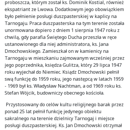
proboszcza, którym został ks. Dominik Kostial, również
ekspatriant ze Lwowa. Dodatkowym jego obowiązkiem
było pełnienie posługi duszpasterskiej w kaplicy na
Tarnogaju. Praca duszpasterska na tym terenie została
unormowana dopiero z dniem 1 sierpnia 1947 roku z
chwilą, gdy parafia Świętego Ducha przeszła w ręce
ustanowionego dla niej administratora, ks. Jana
Dmochowskiego. Zamieszkał on w kamienicy na
Tarnogaju w mieszkaniu zajmowanym wcześniej przez
jego poprzednika, księdza Gulitza, który 29 lipca 1947
roku wyjechał do Niemiec. Ksiądz Dmochowski pełnił
swą funkcję do 1959 roku, jego następcą w latach 1959
- 1969 był ks. Władysław Nachtman, a od 1969 roku ks.
Stefan Wójcik, budowniczy obecnego kościoła.
Przystosowany do celów kultu religijnego barak przez
ponad 25 lat pełnił funkcję jedynego obiektu
sakralnego na terenie dzielnicy Tarnogaj i miejsce
posługi duszpasterskiej. Ks. Jan Dmochowski otrzymał