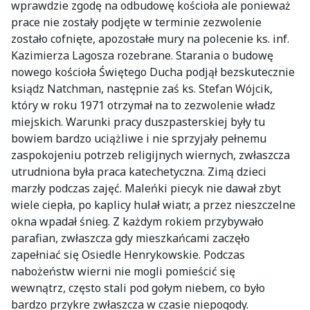
wprawdzie zgodę na odbudowę kościoła ale ponieważ
prace nie zostały podjęte w terminie zezwolenie
zostało cofnięte, apozostałe mury na polecenie ks. inf.
Kazimierza Lagosza rozebrane. Starania o budowę
nowego kościoła Świętego Ducha podjął bezskutecznie
ksiądz Natchman, następnie zaś ks. Stefan Wójcik,
który w roku 1971 otrzymał na to zezwolenie władz
miejskich. Warunki pracy duszpasterskiej były tu
bowiem bardzo uciążliwe i nie sprzyjały pełnemu
zaspokojeniu potrzeb religijnych wiernych, zwłaszcza
utrudniona była praca katechetyczna. Zimą dzieci
marzły podczas zajęć. Maleńki piecyk nie dawał zbyt
wiele ciepła, po kaplicy hulał wiatr, a przez nieszczelne
okna wpadał śnieg. Z każdym rokiem przybywało
parafian, zwłaszcza gdy mieszkańcami zaczęło
zapełniać się Osiedle Henrykowskie. Podczas
nabożeństw wierni nie mogli pomieścić się
wewnątrz, często stali pod gołym niebem, co było
bardzo przykre zwłaszcza w czasie niepogody.