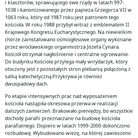
i klasztorów, sprawującego swe rządy w latach 997-
1038 i kanonizowanego przez papieża Grzegorza VII w
1063 roku, który od 1987 roku jest patronem tego
kościoła. W roku 1988 przybył witraż z emblematem II
Krajowego Kongresu Eucharystycznego. Na niewielkim
chórze zainstalowano ośmiogłosowe organy wykonane
przez wrocławskiego organmistrza Józefa Cynara.
Kościół otrzymał nagłośnienie i centralne ogrzewanie.
Do budynku Kościoła przylega mały wirydarzyk, który
otoczony jest z pozostałych stron plebanią połączoną z
salką katechetyczną.Przykrywa je również
dwuspadowy dach.
Po etapie intensywnych prac nad wyposażeniem
kościoła nastąpiła okresowa przerwa w realizacji
dalszych zamierzeń. Brakowało pieniędzy, bo wszystkie
dochody parafii przeznaczano na budowę kościoła
parafialnego. Dopiero w latach 1999-2000 dokończono
rozbudowę. Wybudowano wieżę, na której zawieszono