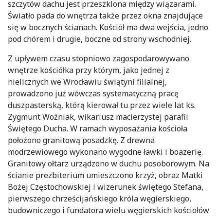
szczytów dachu jest przeszklona między wiązarami.
Światło pada do wnętrza także przez okna znajdujące
się w bocznych ścianach. Kościół ma dwa wejścia, jedno
pod chórem i drugie, boczne od strony wschodniej.
Z upływem czasu stopniowo zagospodarowywano
wnętrze kościółka przy którym, jako jednej z
nielicznych we Wrocławiu świątyni filialnej,
prowadzono już wówczas systematyczną pracę
duszpasterską, którą kierował tu przez wiele lat ks.
Zygmunt Woźniak, wikariusz macierzystej parafii
Świętego Ducha. W ramach wyposażania kościoła
położono granitową posadzkę. Z drewna
modrzewiowego wykonano wygodne ławki i boazerię.
Granitowy ołtarz urządzono w duchu posoborowym. Na
ścianie prezbiterium umieszczono krzyż, obraz Matki
Bożej Częstochowskiej i wizerunek świętego Stefana,
pierwszego chrześcijańskiego króla węgierskiego,
budowniczego i fundatora wielu węgierskich kościołów