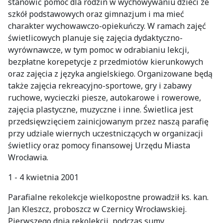
stanowić pomoc dla rodzin w wychowywaniu dzieci ze
szkół podstawowych oraz gimnazjum i ma mieć
charakter wychowawczo-opiekuńczy. W ramach zajęć
świetlicowych planuje się zajęcia dydaktyczno-
wyrównawcze, w tym pomoc w odrabianiu lekcji,
bezpłatne korepetycje z przedmiotów kierunkowych
oraz zajęcia z języka angielskiego. Organizowane będą
także zajęcia rekreacyjno-sportowe, gry i zabawy
ruchowe, wycieczki piesze, autokarowe i rowerowe,
zajęcia plastyczne, muzyczne i inne. Świetlica jest
przedsięwzięciem zainicjowanym przez naszą parafię
przy udziale wiernych uczestniczących w organizacji
świetlicy oraz pomocy finansowej Urzędu Miasta
Wrocławia.
1 - 4 kwietnia 2001
Parafialne rekolekcje wielkopostne prowadził ks. kan.
Jan Kleszcz, proboszcz w Czernicy Wrocławskiej.
Pierwszego dnia rekolekcji, podczas sumy