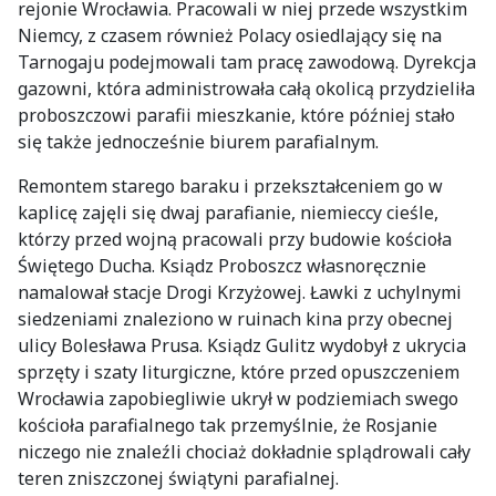
rejonie Wrocławia. Pracowali w niej przede wszystkim
Niemcy, z czasem również Polacy osiedlający się na
Tarnogaju podejmowali tam pracę zawodową. Dyrekcja
gazowni, która administrowała całą okolicą przydzieliła
proboszczowi parafii mieszkanie, które później stało
się także jednocześnie biurem parafialnym.
Remontem starego baraku i przekształceniem go w
kaplicę zajęli się dwaj parafianie, niemieccy cieśle,
którzy przed wojną pracowali przy budowie kościoła
Świętego Ducha. Ksiądz Proboszcz własnoręcznie
namalował stacje Drogi Krzyżowej. Ławki z uchylnymi
siedzeniami znaleziono w ruinach kina przy obecnej
ulicy Bolesława Prusa. Ksiądz Gulitz wydobył z ukrycia
sprzęty i szaty liturgiczne, które przed opuszczeniem
Wrocławia zapobiegliwie ukrył w podziemiach swego
kościoła parafialnego tak przemyślnie, że Rosjanie
niczego nie znaleźli chociaż dokładnie splądrowali cały
teren zniszczonej świątyni parafialnej.