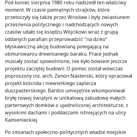
Pod koniec sierpnia 1980 roku nadszedł ten właściwy
moment. W czasie pamiętnych strajków, które
przetoczyły się także przez Wrocław i były zwiastunem
przesilenia politycznego i nadchodzących nowych
czasów udało się księdzu Wójcikowi wraz z grupą
oddanych parafian przeprowadzić "na dziko"
błyskawiczną akcję budowlaną polegającą na
obmurowaniu drewnianego baraku. Prace jednak
musiały zostać spowolnione, nie było bowiem jeszcze
projektu zaczętej budowli. O pomoc został wówczas
poproszony inż. arch. Zenon Nasterski, który opracował
projekt kościoła i niewielkiego zaplecza
duszpasterskiego. Bardzo umiejętnie wkomponował
bryłę nowej świątyni w unikatową zabudowę małych
parterowych domków o ujednoliconej architekturze, z
wysokimi dachami i poddaszami istniejących na ulicy
Kamienieckiej.
Po zmianach społeczno-politycznych władze miejskie