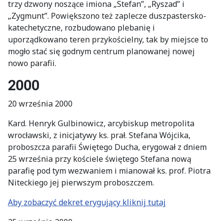
trzy dzwony noszące imiona „Stefan”, „Ryszad” i
„Zygmunt”. Powiększono też zaplecze duszpastersko-
katechetyczne, rozbudowano plebanię i
uporządkowano teren przykościelny, tak by miejsce to
mogło stać się godnym centrum planowanej nowej
nowo parafii.
2000
20 września 2000
Kard. Henryk Gulbinowicz, arcybiskup metropolita
wrocławski, z inicjatywy ks. prał. Stefana Wójcika,
proboszcza parafii Świętego Ducha, erygował z dniem
25 września przy kościele świętego Stefana nową
parafię pod tym wezwaniem i mianował ks. prof. Piotra
Niteckiego jej pierwszym proboszczem.
Aby zobaczyć dekret erygujący kliknij tutaj