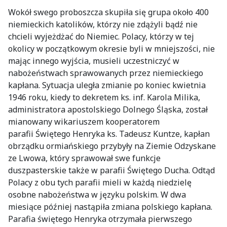
Wokół swego proboszcza skupiła się grupa około 400
niemieckich katolików, którzy nie zdążyli bądź nie
chcieli wyjeżdżać do Niemiec. Polacy, którzy w tej
okolicy w początkowym okresie byli w mniejszości, nie
mając innego wyjścia, musieli uczestniczyć w
nabożeństwach sprawowanych przez niemieckiego
kapłana. Sytuacja uległa zmianie po koniec kwietnia
1946 roku, kiedy to dekretem ks. inf. Karola Milika,
administratora apostolskiego Dolnego Śląska, został
mianowany wikariuszem kooperatorem
parafii Świętego Henryka ks. Tadeusz Kuntze, kapłan
obrządku ormiańskiego przybyły na Ziemie Odzyskane
ze Lwowa, który sprawował swe funkcje
duszpasterskie także w parafii Świętego Ducha. Odtąd
Polacy z obu tych parafii mieli w każdą niedzielę
osobne nabożeństwa w języku polskim. W dwa
miesiące później nastąpiła zmiana polskiego kapłana.
Parafia świętego Henryka otrzymała pierwszego