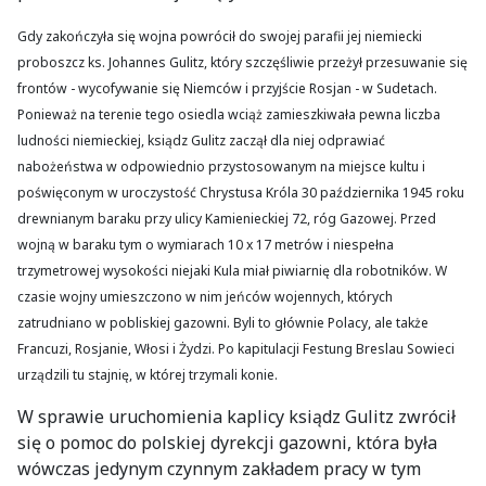
Gdy zakończyła się wojna powrócił do swojej parafii jej niemiecki
proboszcz ks. Johannes Gulitz, który szczęśliwie przeżył przesuwanie się
frontów - wycofywanie się Niemców i przyjście Rosjan - w Sudetach.
Ponieważ na terenie tego osiedla wciąż zamieszkiwała pewna liczba
ludności niemieckiej, ksiądz Gulitz zaczął dla niej odprawiać
nabożeństwa w odpowiednio przystosowanym na miejsce kultu i
poświęconym w uroczystość Chrystusa Króla 30 października 1945 roku
drewnianym baraku przy ulicy Kamienieckiej 72, róg Gazowej. Przed
wojną w baraku tym o wymiarach 10 x 17 metrów i niespełna
trzymetrowej wysokości niejaki Kula miał piwiarnię dla robotników. W
czasie wojny umieszczono w nim jeńców wojennych, których
zatrudniano w pobliskiej gazowni. Byli to głównie Polacy, ale także
Francuzi, Rosjanie, Włosi i Żydzi. Po kapitulacji Festung Breslau Sowieci
urządzili tu stajnię, w której trzymali konie.
W sprawie uruchomienia kaplicy ksiądz Gulitz zwrócił
się o pomoc do polskiej dyrekcji gazowni, która była
wówczas jedynym czynnym zakładem pracy w tym