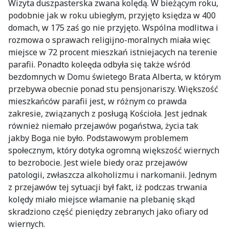
Wizyta duszpasterska zwana kolędą. W bieżącym roku,
podobnie jak w roku ubiegłym, przyjęto księdza w 400
domach, w 175 zaś go nie przyjęto. Wspólna modlitwa i
rozmowa o sprawach religijno-moralnych miała więc
miejsce w 72 procent mieszkań istniejacych na terenie
parafii. Ponadto koleęda odbyła się także wśród
bezdomnych w Domu świetego Brata Alberta, w którym
przebywa obecnie ponad stu pensjonariszy. Większość
mieszkańców parafii jest, w różnym co prawda
zakresie, związanych z posługą Kościoła. Jest jednak
również niemało przejawów pogaństwa, życia tak
jakby Boga nie było. Podstawowym problemem
społecznym, który dotyka ogromną większość wiernych
to bezrobocie. Jest wiele biedy oraz przejawów
patologii, zwłaszcza alkoholizmu i narkomanii. Jednym
z przejawów tej sytuacji był fakt, iż podczas trwania
kolędy miało miejsce włamanie na plebanię skąd
skradziono część pieniędzy zebranych jako ofiary od
wiernych.