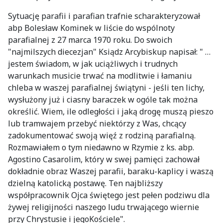
Sytuację parafii i parafian trafnie scharakteryzował
abp Bolesław Kominek w liście do wspólnoty
parafialnej z 27 marca 1970 roku. Do swoich
"najmilszych diecezjan" Ksiądz Arcybiskup napisał: " …
jestem świadom, w jak uciążliwych i trudnych
warunkach musicie trwać na modlitwie i łamaniu
chleba w waszej parafialnej świątyni - jeśli ten lichy,
wysłużony już i ciasny baraczek w ogóle tak można
określić. Wiem, ile odległości i jaką drogę muszą pieszo
lub tramwajem przebyć niektórzy z Was, chcący
zadokumentować swoją więź z rodziną parafialną.
Rozmawiałem o tym niedawno w Rzymie z ks. abp.
Agostino Casarolim, który w swej pamięci zachował
dokładnie obraz Waszej parafii, baraku-kaplicy i waszą
dzielną katolicką postawę. Ten najbliższy
współpracownik Ojca świętego jest pełen podziwu dla
żywej religijności naszego ludu trwającego wiernie
przy Chrystusie i jegoKościele".